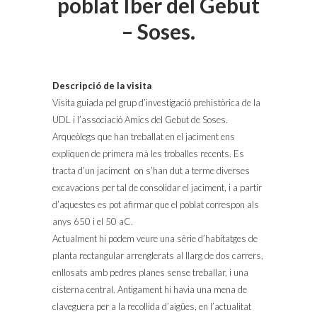
poblat Iber del Gebut
– Soses.
Descripció de la visita
Visita guiada pel grup d’investigació prehistòrica de la
UDL i l’associació Amics del Gebut de Soses.
Arqueòlegs que han treballat en el jaciment ens
expliquen de primera mà les troballes recents. Es
tracta d’un jaciment on s’han dut a terme diverses
excavacions per tal de consolidar el jaciment, i a partir
d’aquestes es pot afirmar que el poblat correspon als
anys 650 i el 50 aC.
Actualment hi podem veure una sèrie d’habitatges de
planta rectangular arrenglerats al llarg de dos carrers,
enllosats amb pedres planes sense treballar, i una
cisterna central. Antigament hi havia una mena de
claveguera per a la recollida d’aigües, en l’actualitat