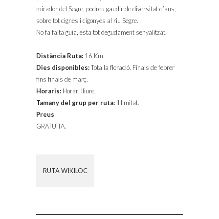
mirador del Segre, podreu gaudir de diversitat d’aus,
sobre tot cignes i cigonyes al riu Segre.
No fa falta guia, esta tot degudament senyalitzat.
Distància Ruta:
16 Km
Dies disponibles:
Tota la floració. Finals de febrer
fins finals de març.
Horaris:
Horari lliure.
Tamany del grup per ruta:
il·limitat.
Preus
GRATUÏTA.
RUTA WIKILOC