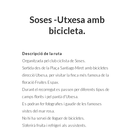
Soses -Utxesa amb
bicicleta.
Descripció de la ruta
Organitzada pel club ciclista de Soses.
Sortida des de la Plaça Santiago Miret amb bicicletes
direcció Utxesa, per visitar la finca més famosa de la
floració Fruites Espax.
Durant el recorregut es passen per diferents tipus de
camps florits i pel pantà d’Utxesa.
Es podran fer fotografies i gaudir de les famoses
vistes del mar rosa.
No hi ha servei de lloguer de bicicletes.
S’oferirà fruita i refrigeri als assistents.