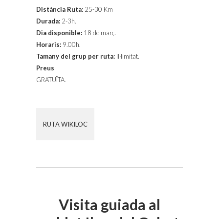
Distància Ruta:
25-30 Km
Durada:
2-3h.
Dia disponible:
18 de març.
Horaris:
9.00h.
Tamany del grup per ruta:
Il·limitat.
Preus
GRATUÏTA.
RUTA WIKILOC
Visita guiada al