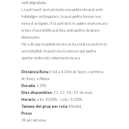
molt degradada.
La part nord- oest presenta una petita elevació amb
habitatges rectangulars, la qual podria formar una
mena d’acròpolis. A la part oest es poden veure encara
restes d’una fortificació feta amb pedres de grans
dimensions.
Val a dir que el poblat encara no ha estat excavat en la
seva totalitat, la qual cosa fa pensar que podria
aportar molta més informació encara.
Distància Ruta:
Està a 4,5Km de Soses, carretera
de Soses a Aitona.
Durada:
1.30h.
Dies disponibles:
11, 12, 18 i 19 de març.
Horaris:
a les 10.00h. i a les 12.00h.
Tamany del grup per ruta:
Il·limitat.
Preus
3€ per persona.