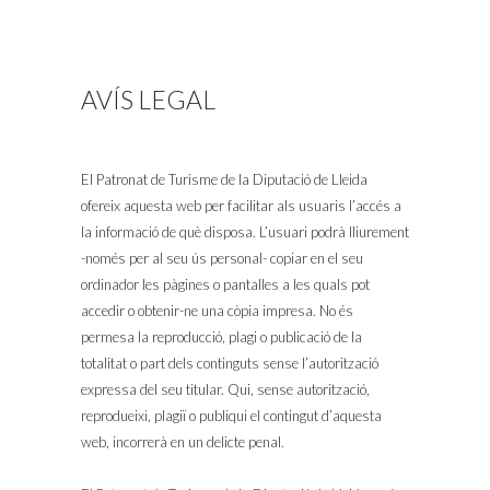
AVÍS LEGAL
El Patronat de Turisme de la Diputació de Lleida
ofereix aquesta web per facilitar als usuaris l’accés a
la informació de què disposa. L’usuari podrà lliurement
-només per al seu ús personal- copiar en el seu
ordinador les pàgines o pantalles a les quals pot
accedir o obtenir-ne una còpia impresa. No és
permesa la reproducció, plagi o publicació de la
totalitat o part dels continguts sense l’autorització
expressa del seu titular. Qui, sense autorització,
reprodueixi, plagiï o publiqui el contingut d’aquesta
web, incorrerà en un delicte penal.