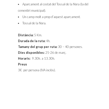
Aparcament al costat del Tossal de la Nora (la del
cementiri municipal).
Un camp molt a prop d’aquest aparcament.
Tossal de la Nora.
Distància:
5 Km.
Durada de la ruta:
4h.
Tamany del grup per ruta:
30 – 40 persones.
Díes disponibles:
25-26 de març.
Horaris:
9.30h. a 13.30h.
Preus
3€ per persona (IVA inclós).