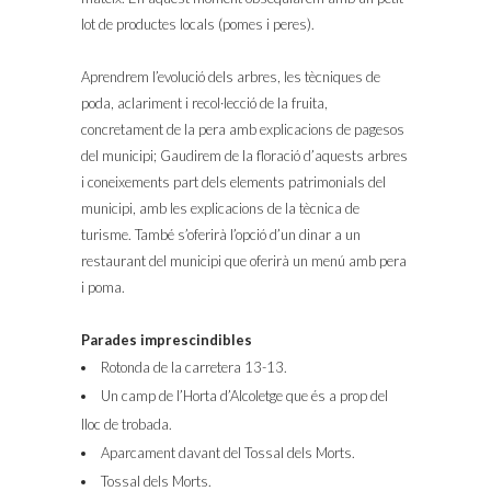
lot de productes locals (pomes i peres).
Aprendrem l’evolució dels arbres, les tècniques de
poda, aclariment i recol·lecció de la fruita,
concretament de la pera amb explicacions de pagesos
del municipi; Gaudirem de la floració d’aquests arbres
i coneixements part dels elements patrimonials del
municipi, amb les explicacions de la tècnica de
turisme. També s’oferirà l’opció d’un dinar a un
restaurant del municipi que oferirà un menú amb pera
i poma.
Parades imprescindibles
Rotonda de la carretera 13-13.
Un camp de l’Horta d’Alcoletge que és a prop del
lloc de trobada.
Aparcament davant del Tossal dels Morts.
Tossal dels Morts.