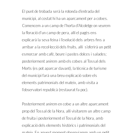
El punt de trobada serà la rotonda d’entrada del
municipi, al costat hi ha un aparcament per a cotxes.
Comencem a un camp de l’horta d’Alcoletge on veurem
la floració d’un camp de pera, allí el pagès ens
explicarà la seva feina i l’evolució dels arbres fins a
arribar a la recol·lecció dels fruits, allí s’oferirà un petit
esmorzar amb cafè, beure i pastes dolces i salades;
posteriorment anirem amb els cotxes al Tossal dels
Morts (es pot aparcar davant), la tècnica de turisme
del municipi farà una breu explicació sobre els
elements patrimonials del mateix, amb visita a
l’observatori republicà (restaurat fa poc).
Posteriorment anirem en cotxe a un altre aparcament
prop del Tossal de la Nora, allí visitarem un altre camp
de fruita i posteriorment el Tossal de la Nora, amb
explicació dels elements històrics i patrimonials del
mateix. En aquest moment obsequiarem amb un petit